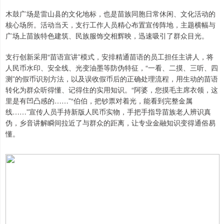
木鼓广场是雷山县的文化地标，也是苗族同胞日常休闲、文化活动的
核心场所。活动当天，支行工作人员精心布置宣传阵地，主题横幅与
广场上苗族特色建筑、民族服饰交相辉映，迅速吸引了群众目光。
支行创新采用“苗语宣讲”模式，安排精通苗语的员工担任主讲人，将
人民币水印、安全线、光变油墨等防伪特征，“一看、二摸、三听、四
测”的假币识别方法，以及误收假币后的正确处理流程，用生动的苗语
转化为群众听得懂、记得住的实用知识。“阿婆，您摸毛主席衣领，这
里是有凹凸感的……”“伯伯，把钞票对着光，能看到完整金属
线……”宣传人员手持新版人民币实物，手把手指导苗族老人辨识真
伪，乡音讲解瞬间拉近了与群众的距离，让专业金融知识变得通俗易
懂。