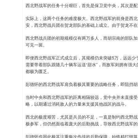
西北野战军的任务十分艰巨，首先是保卫党中央，其次是配
实际上，这两个任务的难度极大。西北野战军的前身是西北
安，西北野战兵团在贺龙部队的基础上成立。由于贺龙不在
西北野战兵团的初期规模仅有两万多人，而胡宗南的部队加
可见一斑。
即便西北野战军正式成立后，其规模仍未突破5万，远远少
需要带着部队跟随几十辆车运送“甜水”，而敌军则拥有强
都极为匮乏。
彭德怀的西北野战军肩负着极其重要的战略任务，即阻挡胡
当时中央和西北野战军的距离相隔较远，党中央并未直接受
略，以期通过消耗敌人的力量来支援其他战区的战斗。
西北的极度艰苦，尤其是兵员的不足，一直是制约西北野战
极参军，但仍然面临着庞大的后勤挑战，导致西北野战军的
彭德怀也因此极其注重每次作战的后勤保障，始终精打细算