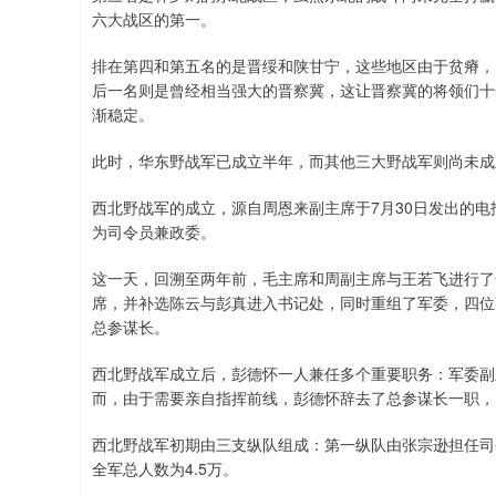
六大战区的第一。
排在第四和第五名的是晋绥和陕甘宁，这些地区由于贫瘠，
后一名则是曾经相当强大的晋察冀，这让晋察冀的将领们十
渐稳定。
此时，华东野战军已成立半年，而其他三大野战军则尚未成
西北野战军的成立，源自周恩来副主席于7月30日发出的
为司令员兼政委。
这一天，回溯至两年前，毛主席和周副主席与王若飞进行了
席，并补选陈云与彭真进入书记处，同时重组了军委，四位
总参谋长。
西北野战军成立后，彭德怀一人兼任多个重要职务：军委副
而，由于需要亲自指挥前线，彭德怀辞去了总参谋长一职，
西北野战军初期由三支纵队组成：第一纵队由张宗逊担任司
全军总人数为4.5万。