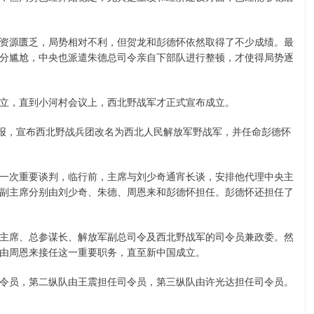
资源匮乏，局势相对不利，但贺龙和彭德怀依然取得了不少成绩。最
分尴尬，中央也派遣朱德总司令亲自下部队进行整顿，才使得局势逐
立，直到小河村会议上，西北野战军才正式宣布成立。
电报，宣布西北野战兵团改名为西北人民解放军野战军，并任命彭德怀
一次重要谈判，临行前，主席与刘少奇通宵长谈，安排他代理中央主
副主席分别由刘少奇、朱德、周恩来和彭德怀担任。彭德怀还担任了
主席、总参谋长、解放军副总司令及西北野战军的司令员兼政委。然
由周恩来接任这一重要职务，直至新中国成立。
令员，第二纵队由王震担任司令员，第三纵队由许光达担任司令员。