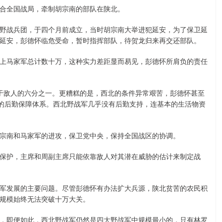
合全国战局，牵制胡宗南的部队在陕北。
野战兵团，于四个月前成立，当时胡宗南大举进犯延安，为了保卫延
延安，彭德怀临危受命，暂时指挥部队，待贺龙归来再交还部队。
上马家军总计数十万，这种实力差距显而易见，彭德怀所肩负的责任
于敌人的六分之一。更糟糕的是，西北的条件异常艰苦，彭德怀甚至
大的后勤保障体系。西北野战军几乎没有后勤支持，连基本的生活物资
宗南和马家军的进攻，保卫党中央，保持全国战区的协调。
保护，主席和周副主席只能依靠敌人对其潜在威胁的估计来制定战
军发展的主要问题。尽管彭德怀有办法扩大兵源，陕北贫苦的农民积
规模始终无法突破十万大关。
，即便如此，西北野战军仍然是四大野战军中规模最小的，只有林罗