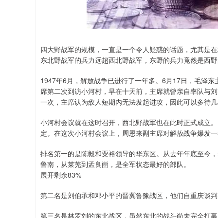
四大野战军的规模，一直是一个令人疑惑的话题，尤其是在
东北野战军的兵力远超西北野战军，东野的兵力竟然是西野
1947年6月，解放战争已进行了一年多。6月17日，毛
席第二次到访小河村，早在十天前，主席就曾亲自率队与刘
一次，主席认为敌人短期内无法发起进攻，因此可以多待几
小河村会议就在这时召开，西北野战军也在此时正式成立。
定。在这次小河村会议上，周恩来副主席对解放战争爆发一
排名第一的是陈毅和粟裕领导的华东区。从去年年底至今，
鲁南，从莱芜到孟良崮，是全军状态最好的部队。
展开剩余83%
第二名是刘伯承和邓小平的晋冀鲁豫战区，他们自重庆谈判
第三名是林罗刘的东北战区，虽然东北的战斗尚未完全打赢