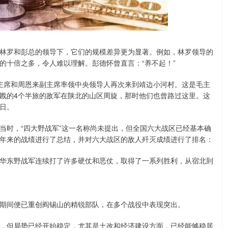
林罗和彭总的领导下，它们的规模差异更为显著。例如，林罗领导的
的十倍之多，令人难以理解。彭德怀曾直言：“养不起！”
泽东主席和周恩来副主席率领中央领导人再次来到靖边小河村。这是毛主
戡的4个半旅的敌军在陕北的山区周旋，那时他们也曾路过这里。这
日。
当时，“四大野战军”这一名称尚未提出，但全国六大战区已经基本确
年来的战绩进行了总结，并对六大战区的敌人歼灭成绩进行了排名：
华东野战军连续打了许多硬仗和恶仗，取得了一系列胜利，从宿北到
期间便已重创阎锡山的精锐部队，在多个战役中表现突出。
，但局势已经开始稳定，尤其是土改和经济建设方面，已经能够稳居