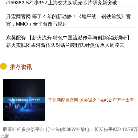
(159382.SZ)涨3%! 上海交大实现光芯片研究新突破 !
升宏网官网 等了 4 年的新动静！《地平线：钢铁前线》官
宣，MMO + 全平台改写规则
东英配资 【薪火流芳·特色中医流派传承与创新实践调研】
薪火实践团孟河薪传队对话兰陵程氏针灸传承人周凌云
推荐资讯
千信网配资官网 以赤诚之心&#32;守万世太平
​股票杠杆多少倍平台 行业首创30kW外放电，长安猎手K50 12.79万
元起