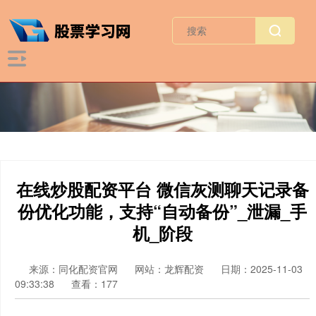
在线炒股配资平台 微信灰测聊天记录备
份优化功能，支持“自动备份”_泄漏_手
机_阶段
来源：同化配资官网
网站：龙辉配资
日期：2025-11-03
09:33:38
查看：177