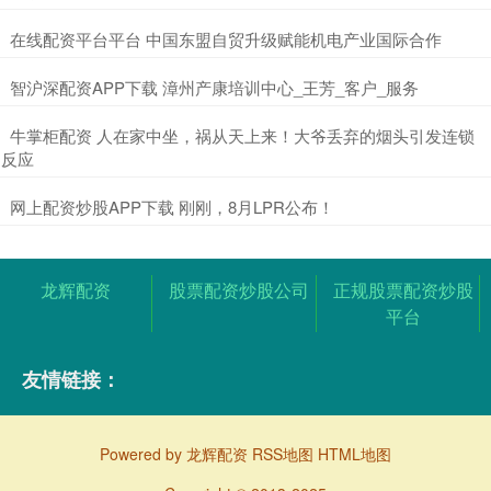
​在线配资平台平台 中国东盟自贸升级赋能机电产业国际合作
​智沪深配资APP下载 漳州产康培训中心_王芳_客户_服务
​牛掌柜配资 人在家中坐，祸从天上来！大爷丢弃的烟头引发连锁
反应
​网上配资炒股APP下载 刚刚，8月LPR公布！
龙辉配资
股票配资炒股公司
正规股票配资炒股
平台
友情链接：
Powered by
龙辉配资
RSS地图
HTML地图