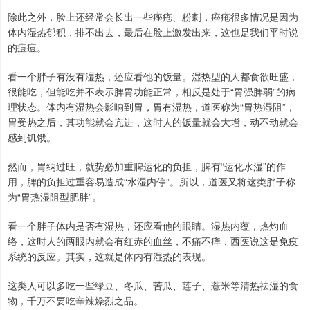
除此之外，脸上还经常会长出一些痤疮、粉刺，痤疮很多情况是因为
体内湿热郁积，排不出去，最后在脸上激发出来，这也是我们平时说
的痘痘。
看一个胖子有没有湿热，还应看他的饭量。湿热型的人都食欲旺盛，
很能吃，但能吃并不表示脾胃功能正常，相反是处于“胃强脾弱”的病
理状态。体内有湿热会影响到胃，胃有湿热，道医称为“胃热湿阻”，
胃受热之后，其功能就会亢进，这时人的饭量就会大增，动不动就会
感到饥饿。
然而，胃纳过旺，就势必加重脾运化的负担，脾有“运化水湿”的作
用，脾的负担过重容易造成“水湿内停”。所以，道医又将这类胖子称
为“胃热湿阻型肥胖”。
看一个胖子体内是否有湿热，还应看他的眼睛。湿热内蕴，热灼血
络，这时人的两眼内就会有红赤的血丝，不痛不痒，西医说这是免疫
系统的反应。其实，这就是体内有湿热的表现。
这类人可以多吃一些绿豆、冬瓜、苦瓜、莲子、薏米等清热祛湿的食
物，千万不要吃辛辣燥烈之品。