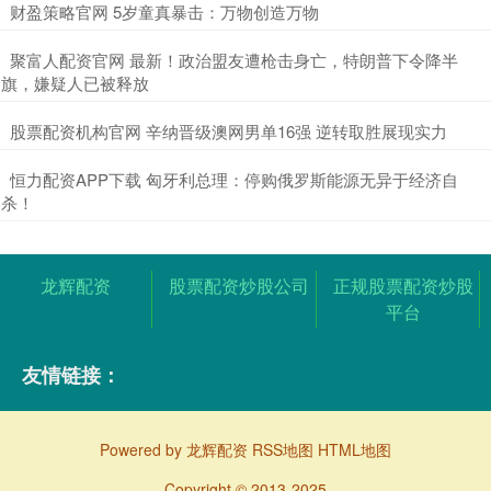
​财盈策略官网 5岁童真暴击：万物创造万物
​聚富人配资官网 最新！政治盟友遭枪击身亡，特朗普下令降半
旗，嫌疑人已被释放
​股票配资机构官网 辛纳晋级澳网男单16强 逆转取胜展现实力
​恒力配资APP下载 匈牙利总理：停购俄罗斯能源无异于经济自
杀！
龙辉配资
股票配资炒股公司
正规股票配资炒股
平台
友情链接：
Powered by
龙辉配资
RSS地图
HTML地图
Copyright
© 2013-2025