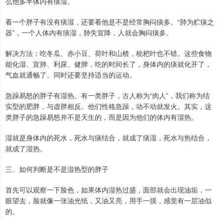
么他多半体内有痰湿。
看一个胖子有没有痰湿，还要看他是不是经常胸闷痰多。“肺为贮痰之
器”，一个人体内有痰湿，肺失宣降，人就会胸闷痰多。
解决方法：吃冬瓜、赤小豆、荷叶和山楂，枇杷叶也不错。这些食物
能化湿、宣肺、利尿、健脾，吃的时间长了，身体内的痰就化开了，
气血就通畅了。同时还要坚持适当的运动。
急躁易怒的胖子有湿热。有一类胖子，古人称为“肉人”，我们称为结
实型的肥胖，与虚胖相反。他们性格急躁，动不动就发火。其实，这
类胖子的急躁易怒并不是天生的，而是因为他们的体内有湿热。
湿就是身体内的死水，死水与痰结合，就成了痰湿，死水与热结合，
就成了湿热。
三、如何判断是不是湿热型的胖子
首先可以观察一下脸色，如果体内湿热过盛，面部就会出现油垢，一
眼望去，脸就像一张油光纸，又油又亮，用手一摸，感觉有一层油似
的。