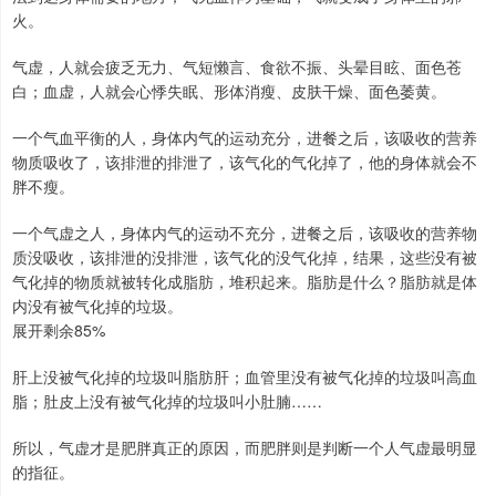
火。
气虚，人就会疲乏无力、气短懒言、食欲不振、头晕目眩、面色苍
白；血虚，人就会心悸失眠、形体消瘦、皮肤干燥、面色萎黄。
一个气血平衡的人，身体内气的运动充分，进餐之后，该吸收的营养
物质吸收了，该排泄的排泄了，该气化的气化掉了，他的身体就会不
胖不瘦。
一个气虚之人，身体内气的运动不充分，进餐之后，该吸收的营养物
质没吸收，该排泄的没排泄，该气化的没气化掉，结果，这些没有被
气化掉的物质就被转化成脂肪，堆积起来。脂肪是什么？脂肪就是体
内没有被气化掉的垃圾。
展开剩余85%
肝上没被气化掉的垃圾叫脂肪肝；血管里没有被气化掉的垃圾叫高血
脂；肚皮上没有被气化掉的垃圾叫小肚腩……
所以，气虚才是肥胖真正的原因，而肥胖则是判断一个人气虚最明显
的指征。