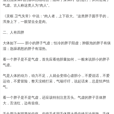
气虚。古人称这类人为“肉人”。
《灵枢·卫气失常》中说：“肉人者，上下容大。”这类胖子圆乎乎的，
浑身上下，一眼望去全是肉。
二、人有四胖
大体如下—— 胆小的胖子气虚；怕冷的胖子阳虚；肿眼泡的胖子有痰
湿；急躁易怒的胖子有湿热。
看一个胖子是不是气虚，首先应看他胆量如何，一般来说胆小的胖子
气虚。
气是人体的动力，动力不足，人就会变得心虚胆小，不爱说话，不爱
运动，不爱冒险，整天没精打采，气喘吁吁，说起话来，总是怯声怯
气。
看一个胖子是不是气虚，还应该特别注意舌头。气虚的胖子舌体胖
大，舌淡红，边有齿痕。
舌头两边有明显的齿痕。齿痕舌多因舌体胖大受齿缘压迫所致。舌体