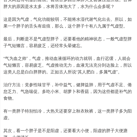
胖大的原因是水太多，水将舌体泡大了，水为什么会多呢？
这是因为气虚，气化功能较弱，不能将水湿代谢气化出去。所以，如
果一个胖子的舌头有齿痕，那么，这个胖子十有八九属于气虚型。
最后，判断是不是气虚型胖子，还要看他的精神状态，一般气虚型胖
子气短懒言，容易疲乏，还经常头晕健忘。
“气为血之帅”，气虚，推动血液循环的动力就弱，血行迟缓，人就会
气短懒言，容易疲乏。气虚推动无力，血液无法充分到达脸上，所以
这类人总是白白胖胖的。正如古人所说“其人肥白，多属气虚”。
治疗方法：党参性味甘平，补中益气，健脾益肺，用于气虚不足、倦
怠乏力、气急喘促。多吃小米、胡萝卜和香菇，因为这些都是补气的
食物。
有一类胖子特别怕冷，大热天还要穿上秋衣秋裤，这一类胖子多为阳
虚。
其次，看一个胖子是不是阳虚，还要看大小便，阳虚的胖子大便溏