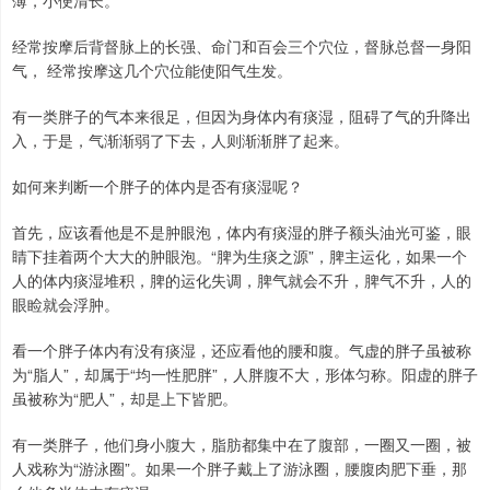
薄，小便清长。
经常按摩后背督脉上的长强、命门和百会三个穴位，督脉总督一身阳
气， 经常按摩这几个穴位能使阳气生发。
有一类胖子的气本来很足，但因为身体内有痰湿，阻碍了气的升降出
入，于是，气渐渐弱了下去，人则渐渐胖了起来。
如何来判断一个胖子的体内是否有痰湿呢？
首先，应该看他是不是肿眼泡，体内有痰湿的胖子额头油光可鉴，眼
睛下挂着两个大大的肿眼泡。“脾为生痰之源”，脾主运化，如果一个
人的体内痰湿堆积，脾的运化失调，脾气就会不升，脾气不升，人的
眼睑就会浮肿。
看一个胖子体内有没有痰湿，还应看他的腰和腹。气虚的胖子虽被称
为“脂人”，却属于“均一性肥胖”，人胖腹不大，形体匀称。阳虚的胖子
虽被称为“肥人”，却是上下皆肥。
有一类胖子，他们身小腹大，脂肪都集中在了腹部，一圈又一圈，被
人戏称为“游泳圈”。如果一个胖子戴上了游泳圈，腰腹肉肥下垂，那