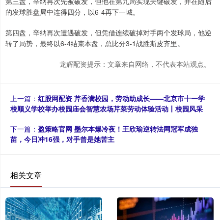
第三盘，辛纳再次先被破发，但他在第九局实现关键破发，并在随后
的发球胜盘局中连得四分，以6-4再下一城。
第四盘，辛纳再次遭遇破发，但凭借连续破掉对手两个发球局，他逆
转了局势，最终以6-4结束本盘，总比分3-1战胜斯皮齐里。
龙辉配资提示：文章来自网络，不代表本站观点。
上一篇：
红股网配资 芹香满校园，劳动助成长——北京市十一学
校顺义学校举办校园庙会智慧农场芹菜劳动体验活动丨校园风采
下一篇：
盈策略官网 墨尔本爆冷夜！王欣瑜逆转法网冠军成独
苗，今日冲16强，对手曾是她苦主
相关文章