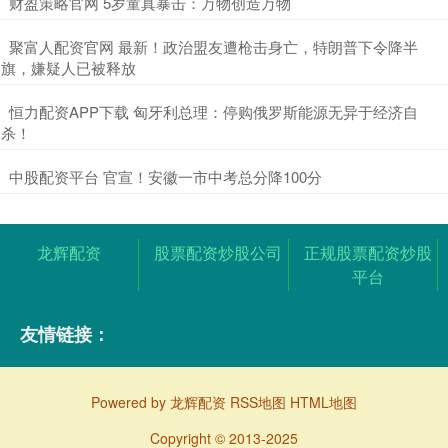
​财盈策略官网 5岁童真暴击：万物创造万物
​聚富人配资官网 最新！政治盟友遭枪击身亡，特朗普下令降半
旗，嫌疑人已被释放
​恒力配资APP下载 匈牙利总理：停购俄罗斯能源无异于经济自
杀！
​中股配资平台 官宣！安徽一市中考总分降100分
龙辉配资
股票配资炒股公司
正规股票配资炒股
平台
友情链接：
Powered by
龙辉配资
RSS地图
HTML地图
Copyright
© 2013-2025