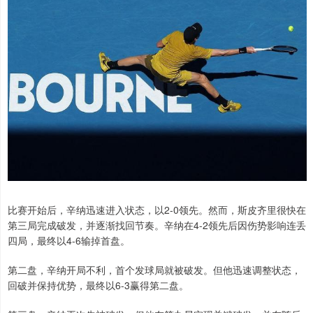
比赛开始后，辛纳迅速进入状态，以2-0领先。然而，斯皮齐里很快在
第三局完成破发，并逐渐找回节奏。辛纳在4-2领先后因伤势影响连丢
四局，最终以4-6输掉首盘。
第二盘，辛纳开局不利，首个发球局就被破发。但他迅速调整状态，
回破并保持优势，最终以6-3赢得第二盘。